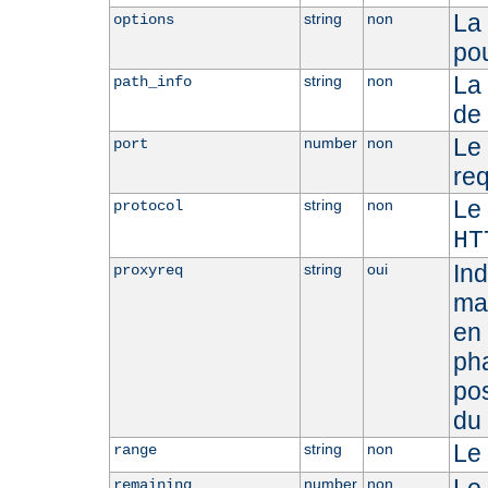
La 
string
non
options
pou
La
string
non
path_info
de 
Le 
number
non
port
req
Le 
string
non
protocol
HT
Ind
string
oui
proxyreq
man
en 
ph
po
du 
Le 
string
non
range
number
non
remaining