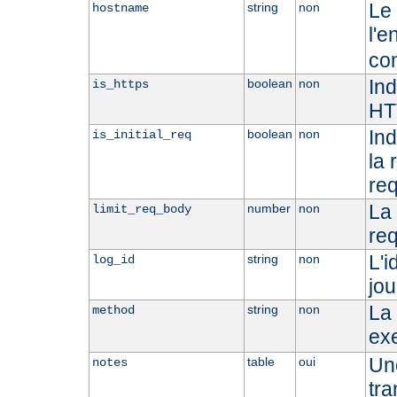
Le 
string
non
hostname
l'e
co
Ind
boolean
non
is_https
HT
Ind
boolean
non
is_initial_req
la 
req
La 
number
non
limit_req_body
req
L'i
string
non
log_id
jou
La 
string
non
method
ex
Une
table
oui
notes
tra