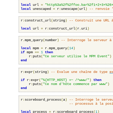
local
 url 
=
"http%3a%2f%2ffoo.bar%2f1+2+3+%26
local
 unescaped 
=
 r
:
unescape
(
url
)
-- renvoie 
r
:
construct_url
(
string
)
-- Construit une URL 
local
 url 
=
 r
:
construct_url
(
r
.
uri
)
r
.
mpm_query
(
number
)
-- Interroge le serveur à
local
 mpm 
=
 r
.
mpm_query
(
14
)
if
 mpm 
==
1
then
    r
:
puts
(
"Ce serveur utilise le MPM Event"
)
end
r
:
expr
(
string
)
-- Evalue une chaîne de type 
e
if
 r
:
expr
(
"%{HTTP_HOST} =~ /^www/"
)
then
    r
:
puts
(
"Ce nom d'hôte commence par www"
)
end
r
:
scoreboard_process
(
a
)
-- Interroge le serve
-- processus à la pos
local
 process 
=
 r
:
scoreboard_process
(
1
)