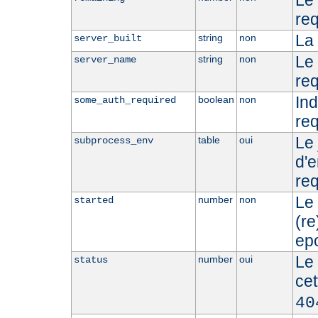
Le 
req
La 
string
non
server_built
Le
string
non
server_name
req
Ind
boolean
non
some_auth_required
req
Le 
table
oui
subprocess_env
d'
req
Le
number
non
started
(r
epo
Le 
number
oui
status
ce
40