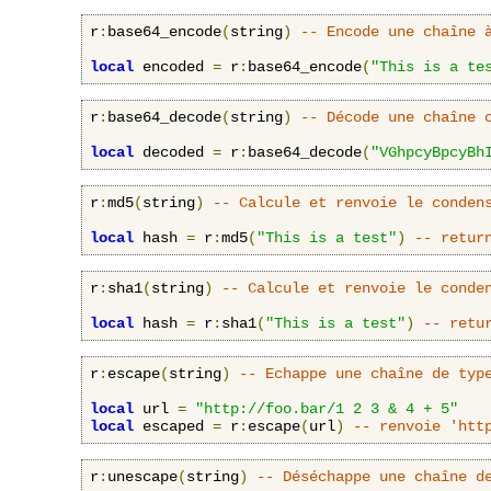
r
:
base64_encode
(
string
)
-- Encode une chaîne 
local
 encoded 
=
 r
:
base64_encode
(
"This is a te
r
:
base64_decode
(
string
)
-- Décode une chaîne 
local
 decoded 
=
 r
:
base64_decode
(
"VGhpcyBpcyBh
r
:
md5
(
string
)
-- Calcule et renvoie le conden
local
 hash 
=
 r
:
md5
(
"This is a test"
)
-- retur
r
:
sha1
(
string
)
-- Calcule et renvoie le conde
local
 hash 
=
 r
:
sha1
(
"This is a test"
)
-- retu
r
:
escape
(
string
)
-- Echappe une chaîne de typ
local
 url 
=
"http://foo.bar/1 2 3 & 4 + 5"
local
 escaped 
=
 r
:
escape
(
url
)
-- renvoie 'htt
r
:
unescape
(
string
)
-- Déséchappe une chaîne d