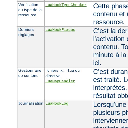
Cette phas
Vérification
LuaHookTypeChecker
du type de la
contenu et 
ressource
ressource.
C'est la de
Derniers
LuaHookFixups
réglages
l'activation
contenu. To
minute à la
ici.
C'est duran
Gestionnaire
fichiers fx.
ou
.lua
de contenu
directive
est traité. 
LuaMapHandler
interprétés,
résultat ob
Lorsqu'une 
Journalisation
LuaHookLog
plusieurs p
interviennen