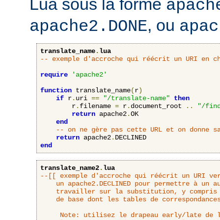
Lua sous la forme
apach
, ou
apache2.DONE
apac
translate_name
.
lua
-- exemple d'accroche qui réécrit un URI en c
require
'apache2'
function
 translate_name
(
r
)
if
 r
.
uri 
==
"/translate-name"
then
        r
.
filename 
=
 r
.
document_root 
..
"/fin
return
 apache2
.
OK

end
-- on ne gère pas cette URL et on donne s
return
 apache2
.
end
translate_name2
.
lua
--[[ exemple d'accroche qui réécrit un URI ver
	un apache2.DECLINED pour permettre à un autre interpréteur d'URL de

	travailler sur la substitution, y compris l'accroche translate_name

	de base dont les tables de correspondances se basent sur DocumentRoot.

     Note: utilisez le drapeau early/late de l