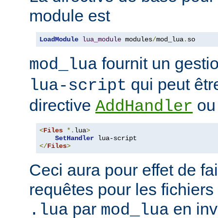
module est
LoadModule
lua_module
 modules
/
mod_lua
.
so
fournit un gest
mod_lua
qui peut êtr
lua-script
directive
o
AddHandler
<
Files
*.
lua
>
SetHandler
</
Files
>
Ceci aura pour effet de fair
requêtes pour les fichiers
par
en inv
.lua
mod_lua