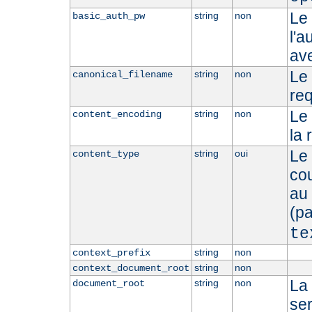
Le
string
non
basic_auth_pw
l'a
ave
Le 
string
non
canonical_filename
re
Le
string
non
content_encoding
la 
Le 
string
oui
content_type
cou
au
(p
te
string
non
context_prefix
string
non
context_document_root
La
string
non
document_root
se