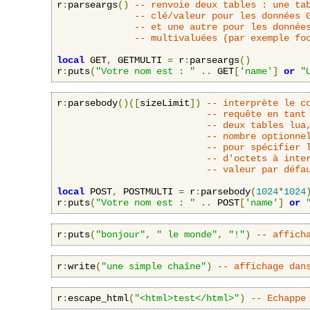
r
:
parseargs
()
-- renvoie deux tables : une ta
-- clé/valeur pour les données 
-- et une autre pour les donnée
-- multivaluées (par exemple fo
local
 GET
,
 GETMULTI 
=
 r
:
parseargs
()
r
:
puts
(
"Votre nom est : "
..
 GET
[
'name'
]
or
"
r
:
parsebody
()([
sizeLimit
])
-- interprète le c
-- requête en tant
-- deux tables lua
-- nombre optionne
-- pour spécifier 
-- d'octets à inte
-- valeur par défa
local
 POST
,
 POSTMULTI 
=
 r
:
parsebody
(
1024
*
1024
r
:
puts
(
"Votre nom est : "
..
 POST
[
'name'
]
or
r
:
puts
(
"bonjour"
,
" le monde"
,
"!"
)
-- affich
r
:
write
(
"une simple chaîne"
)
-- affichage dan
r
:
escape_html
(
"<html>test</html>"
)
-- Echappe