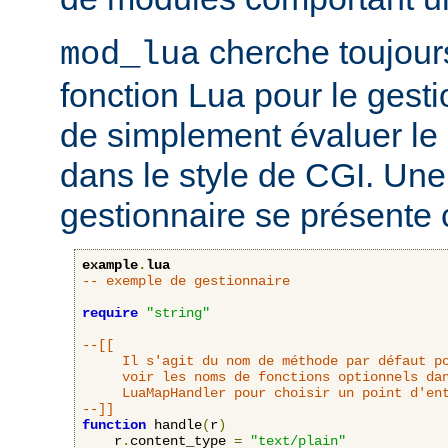
cherche toujour
mod_lua
fonction Lua pour le gesti
de simplement évaluer le 
dans le style de CGI. Une
gestionnaire se présente 
example
.
lua
-- exemple de gestionnaire
require
"string"
--[[

     Il s'agit du nom de méthode par défaut po
     voir les noms de fonctions optionnels dan
     LuaMapHandler pour choisir un point d'ent
--]]
function
 handle
(
r
)
    r
.
content_type 
=
"text/plain"