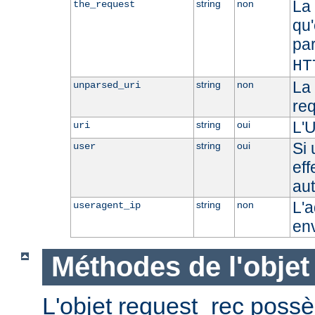
La 
string
non
the_request
qu'
pa
HT
La 
string
non
unparsed_uri
re
L'U
string
oui
uri
Si 
string
oui
user
eff
aut
L'a
string
non
useragent_ip
en
Méthodes de l'objet
L'objet request_rec poss