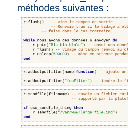
méthodes suivantes :
r
:
flush
()
-- vide le tampon de sortie
-- Renvoie true si le vidage a ét
-- false dans le cas contraire.
while
 nous_avons_des_donn
é
es_
à
_envoyer 
do
    r
:
puts
(
"Bla bla bla\n"
)
-- envoi des donn
    r
:
flush
()
-- vidage du tampon (envoi au c
    r
.
usleep
(
500000
)
-- mise en attente penda
end
r
:
addoutputfilter
(
name
|
function
)
-- ajoute un
r
:
addoutputfilter
(
"fooFilter"
)
-- insère le f
r
:
sendfile
(
filename
)
-- envoie un fichier ent
-- supporté par la plate
if
 use_sendfile_thing 
then
    r
:
sendfile
(
"/var/www/large_file.img"
)
end