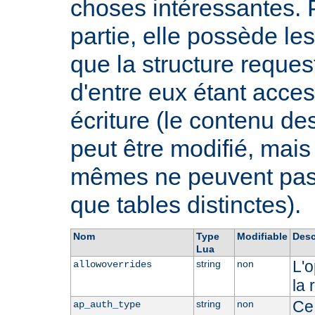
choses intéressantes. 
partie, elle possède 
que la structure request
d'entre eux étant acces
écriture (le contenu de
peut être modifié, mai
mêmes ne peuvent pas ê
que tables distinctes).
Nom
Type
Modifiable
Desc
Lua
L'o
string
non
allowoverrides
la 
Ce 
string
non
ap_auth_type