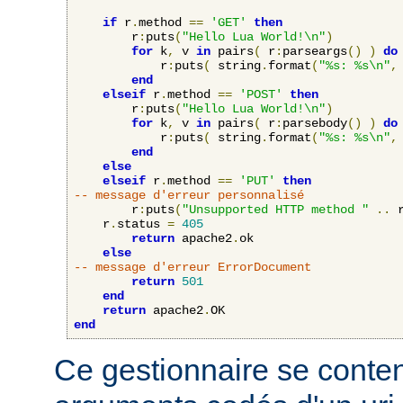
if
 r
.
method 
==
'GET'
then
    	r
:
puts
(
"Hello Lua World!\n"
)
for
 k
,
 v 
in
 pairs
(
 r
:
parseargs
()
)
do
            r
:
puts
(
 string
.
format
(
"%s: %s\n"
,
end
elseif
 r
.
method 
==
'POST'
then
    	r
:
puts
(
"Hello Lua World!\n"
)
for
 k
,
 v 
in
 pairs
(
 r
:
parsebody
()
)
do
            r
:
puts
(
 string
.
format
(
"%s: %s\n"
,
end
else
elseif
 r
.
method 
==
'PUT'
then
-- message d'erreur personnalisé
        r
:
puts
(
"Unsupported HTTP method "
..
 
	r
.
status 
=
405
return
 apache2
.
ok

else
-- message d'erreur ErrorDocument
return
501
end
return
 apache2
.
end
Ce gestionnaire se content