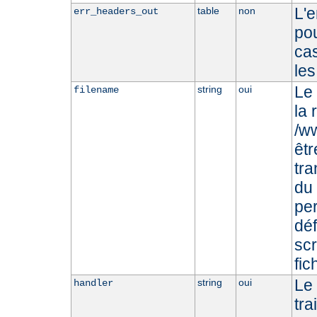
L'
table
non
err_headers_out
pou
cas
les
Le 
string
oui
filename
la 
/ww
êtr
tr
du 
per
déf
scr
fic
Le
string
oui
handler
tra