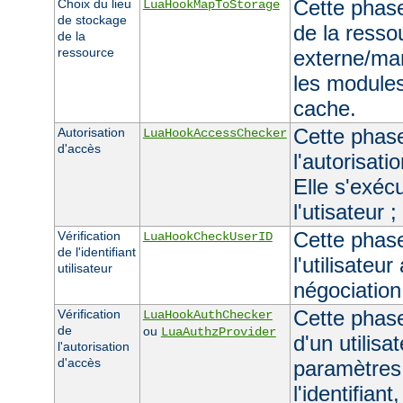
Cette phase
Choix du lieu
LuaHookMapToStorage
de stockage
de la resso
de la
ressource
externe/man
les module
cache.
Cette phase 
Autorisation
LuaHookAccessChecker
d'accès
l'autorisati
Elle s'exécu
l'utisateur 
Cette phase 
Vérification
LuaHookCheckUserID
de l'identifiant
l'utilisateur
utilisateur
négociation
Cette phase 
Vérification
LuaHookAuthChecker
de
ou
LuaAuthzProvider
d'un utilisa
l'autorisation
d'accès
paramètres
l'identifiant,