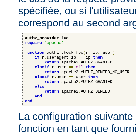
spécifiée, ou si l'utilisateu
correspond au second ar
authz_provider
.
lua
require
'apache2'
function
 authz_check_foo
(
r
,
 ip
,
 user
)
if
 r
.
useragent_ip 
==
 ip 
then
return
 apache2
.
AUTHZ_GRANTED

elseif
 r
.
user 
==
nil
then
return
 apache2
.
AUTHZ_DENIED_NO_USER

elseif
 r
.
user 
==
 user 
then
return
 apache2
.
AUTHZ_GRANTED

else
return
 apache2
.
AUTHZ_DENIED

end
end
La configuration suivante 
fonction en tant que four