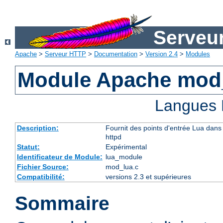
Serveu
Apache
>
Serveur HTTP
>
Documentation
>
Version 2.4
>
Modules
Module Apache mod
Langues 
Description:
Fournit des points d'entrée Lua dans 
httpd
Statut:
Expérimental
Identificateur de Module:
lua_module
Fichier Source:
mod_lua.c
Compatibilité:
versions 2.3 et supérieures
Sommaire