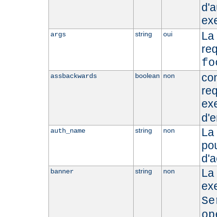
d'a
ex
La
string
oui
args
re
fo
con
boolean
non
assbackwards
req
ex
d'e
La 
string
non
auth_name
pou
d'a
La 
string
non
banner
ex
Se
op