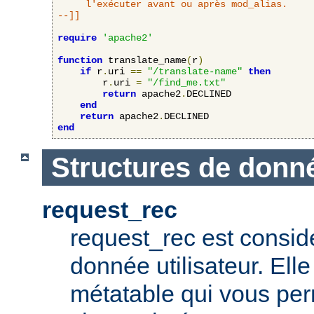
     l'exécuter avant ou après mod_alias.

--]]
require
'apache2'
function
 translate_name
(
r
)
if
 r
.
uri 
==
"/translate-name"
then
        r
.
uri 
=
"/find_me.txt"
return
 apache2
.
DECLINED

end
return
 apache2
.
end
Structures de donn
request_rec
request_rec est consid
donnée utilisateur. El
métatable qui vous per