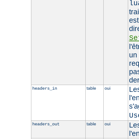
lu
tra
est
dir
Se
l'ê
un 
req
pas
der
Le
table
oui
headers_in
l'e
s'
Us
Le
table
oui
headers_out
l'e