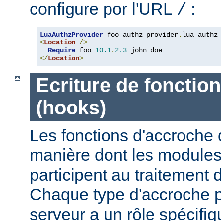
configure por l'URL
:
/
LuaAuthzProvider
 foo authz_provider
.
<
Location
/>
Require
 foo 
10.1
.
2.3
</
Location
>
Ecriture de fonctio
(hooks)
Les fonctions d'accroche 
manière dont les modules 
participent au traitement 
Chaque type d'accroche p
serveur a un rôle spécif