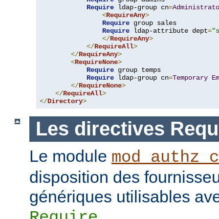
Require
 ldap-group cn
=
Administrat
<
RequireAny
>
Require
 group sales

Require
 ldap-attribute dept
=
"
</
RequireAny
>
</
RequireAll
>
</
RequireAny
>
<
RequireNone
>
Require
 group temps

Require
 ldap-group cn
=
Temporary
E
</
RequireNone
>
</
RequireAll
>
</
Directory
>
Les directives Requ
Le module
mod_authz_c
disposition des fournisseu
génériques utilisables ave
.
Require