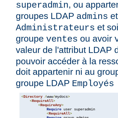
, ou apparte
superadmin
groupes LDAP
et
admins
et soi
Administrateurs
groupe
ou avoir
ventes
valeur de l'attribut LDAP
pouvoir accéder à la ressou
doit appartenir ni au gro
groupe LDAP
Employés
<
Directory
/
www
/
mydocs
>
<
RequireAll
>
<
RequireAny
>
Require
 user superadmin

<
RequireAll
>
Require
 group admins
