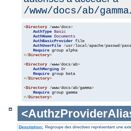
/www/docs/ab/gamma
<
Directory
/
www
/
docs
>
AuthType
Basic
AuthName
Documents
AuthBasicProvider
 file

AuthUserFile
/
usr
/
local
/
apache
/
passwd
/
pass
Require
</
Directory
>
<
Directory
/
www
/
docs
/
ab
>
AuthMerging
Or
Require
</
Directory
>
<
Directory
/
www
/
docs
/
ab
/
gamma
>
Require
</
Directory
>
<AuthzProviderAlia
Description:
Regroupe des directives représentant une exte