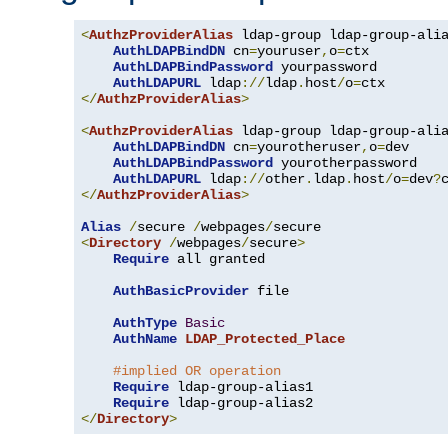
<
AuthzProviderAlias
 ldap-group ldap-group-ali
AuthLDAPBindDN
 cn
=
youruser
,
o
=
ctx

AuthLDAPBindPassword
 yourpassword

AuthLDAPURL
 ldap
://
ldap
.
host
/
o
=
</
AuthzProviderAlias
>
<
AuthzProviderAlias
 ldap-group ldap-group-ali
AuthLDAPBindDN
 cn
=
yourotheruser
,
o
=
dev

AuthLDAPBindPassword
 yourotherpassword

AuthLDAPURL
 ldap
://
other
.
ldap
.
host
/
o
=
dev
?
</
AuthzProviderAlias
>
Alias
/
secure 
/
webpages
/
<
Directory
/
webpages
/
secure
>
Require
 all granted

AuthBasicProvider
 file

AuthType
Basic
AuthName
LDAP_Protected_Place
#implied OR operation
Require
 ldap-group-alias1

Require
</
Directory
>