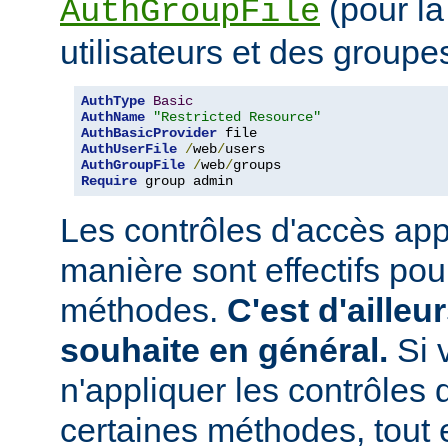
(pour la
AuthGroupFile
utilisateurs et des groupe
AuthType
Basic
AuthName
"Restricted Resource"
AuthBasicProvider
AuthUserFile
/
web
/
AuthGroupFile
/
web
/
Require
 group admin
Les contrôles d'accès app
manière sont effectifs po
méthodes.
C'est d'ailleu
souhaite en général.
Si 
n'appliquer les contrôles 
certaines méthodes, tout e