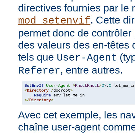
directives fournies par le
. Cette di
mod_setenvif
permet donc de contrôler 
des valeurs des en-têtes
tels que
(ty
User-Agent
, entre autres.
Referer
SetEnvIf
User-Agent
^
KnockKnock
/
2
\.
0
<
Directory
/
docroot
>
Require
</
Directory
>
Avec cet exemple, les nav
chaîne user-agent comme