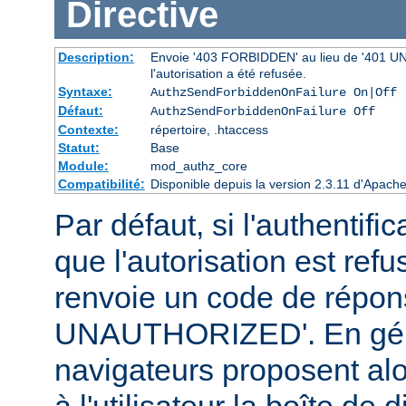
Directive
Description:
Envoie '403 FORBIDDEN' au lieu de '401 UNAU
l'autorisation a été refusée.
Syntaxe:
AuthzSendForbiddenOnFailure On|Off
Défaut:
AuthzSendForbiddenOnFailure Off
Contexte:
répertoire, .htaccess
Statut:
Base
Module:
mod_authz_core
Compatibilité:
Disponible depuis la version 2.3.11 d'Apac
Par défaut, si l'authentific
que l'autorisation est r
renvoie un code de répo
UNAUTHORIZED'. En géné
navigateurs proposent alo
à l'utilisateur la boîte de