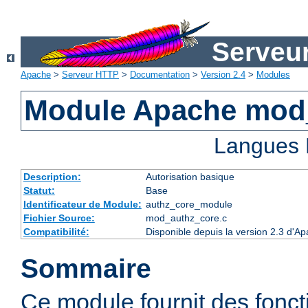
Serveu
Apache
>
Serveur HTTP
>
Documentation
>
Version 2.4
>
Modules
Module Apache mod
Langues 
Description:
Autorisation basique
Statut:
Base
Identificateur de Module:
authz_core_module
Fichier Source:
mod_authz_core.c
Compatibilité:
Disponible depuis la version 2.3 d'
Sommaire
Ce module fournit des fonct