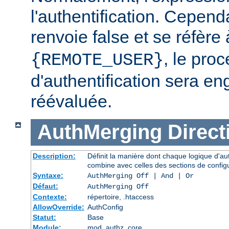
l'authentification. Cependa
renvoie false et se réfère 
, le pro
{REMOTE_USER}
d'authentification sera en
réévaluée.
AuthMerging
Direct
Description:
Définit la manière dont chaque logique d'aut
combine avec celles des sections de config
Syntaxe:
AuthMerging Off | And | Or
Défaut:
AuthMerging Off
Contexte:
répertoire, .htaccess
AllowOverride:
AuthConfig
Statut:
Base
Module:
mod_authz_core