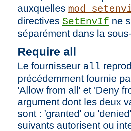
auxquelles
mod_setenv
directives
ne s
SetEnvIf
séparément dans la sous-
Require all
Le fournisseur
reprodu
all
précédemment fournie par 
'Allow from all' et 'Deny fr
argument dont les deux v
sont : 'granted' ou 'denie
suivants autorisent ou int