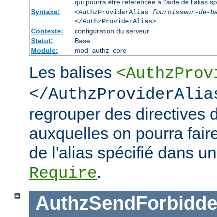
qui pourra être référencée à l'aide de l'alias sp
Syntaxe:
<AuthzProviderAlias
fournisseur-de-b
</AuthzProviderAlias>
Contexte:
configuration du serveur
Statut:
Base
Module:
mod_authz_core
Les balises
<AuthzProv
</AuthzProviderAlia
regrouper des directives d
auxquelles on pourra faire
de l'alias spécifié dans un
.
Require
AuthzSendForbidde