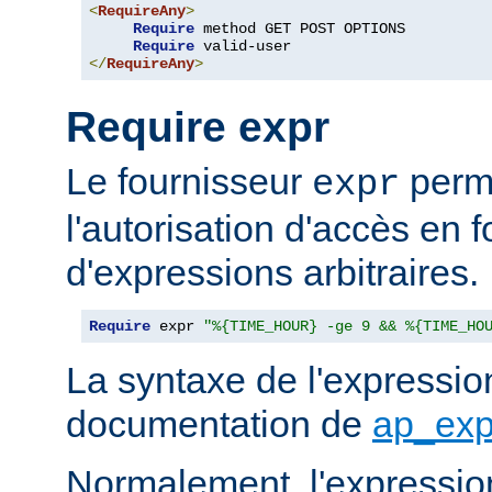
<
RequireAny
>
Require
 method GET POST OPTIONS

Require
</
RequireAny
>
Require expr
Le fournisseur
perme
expr
l'autorisation d'accès en f
d'expressions arbitraires.
Require
 expr 
"%{TIME_HOUR} -ge 9 && %{TIME_HO
La syntaxe de l'expression
documentation de
ap_exp
Normalement, l'expressio