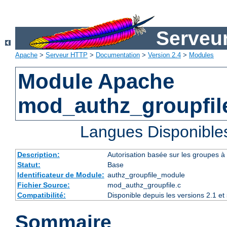
Serveu
Apache
>
Serveur HTTP
>
Documentation
>
Version 2.4
>
Modules
Module Apache
mod_authz_groupfil
Langues Disponible
Description:
Autorisation basée sur les groupes à l
Statut:
Base
Identificateur de Module:
authz_groupfile_module
Fichier Source:
mod_authz_groupfile.c
Compatibilité:
Disponible depuis les versions 2.1 e
Sommaire