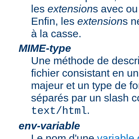
les
extension
s avec ou 
Enfin, les
extension
s n
à la casse.
MIME-type
Une méthode de descrip
fichier consistant en u
majeur et un type de f
séparés par un slash
.
text/html
env-variable
Le nom d'une
variable