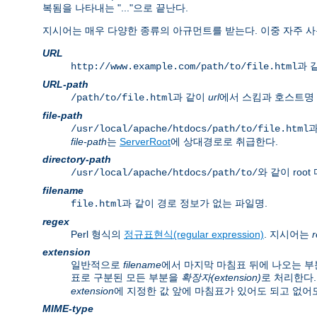
복됨을 나타내는 "..."으로 끝난다.
지시어는 매우 다양한 종류의 아규먼트를 받는다. 이중 자주 사
URL
과 같
http://www.example.com/path/to/file.html
URL-path
과 같이
url
에서 스킴과 호스트명 
/path/to/file.html
file-path
과
/usr/local/apache/htdocs/path/to/file.html
file-path
는
ServerRoot
에 상대경로로 취급한다.
directory-path
와 같이 ro
/usr/local/apache/htdocs/path/to/
filename
과 같이 경로 정보가 없는 파일명.
file.html
regex
Perl 형식의
정규표현식(regular expression)
. 지시어는
extension
일반적으로
filename
에서 마지막 마침표 뒤에 나오는 부
표로 구분된 모든 부분을
확장자(extension)
로 처리한다.
extension
에 지정한 값 앞에 마침표가 있어도 되고 없어도
MIME-type