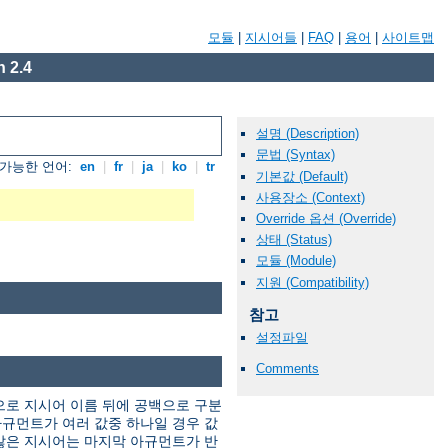
모듈
|
지시어들
|
FAQ
|
용어
|
사이트맵
 2.4
설명 (Description)
문법 (Syntax)
가능한 언어:
en
|
fr
|
ja
|
ko
|
tr
기본값 (Default)
사용장소 (Context)
Override 옵션 (Override)
상태 (Status)
모듈 (Module)
지원 (Compatibility)
참고
설정파일
Comments
으로 지시어 이름 뒤에 공백으로 구분
규먼트가 여러 값중 하나일 경우 값
않은 지시어는 마지막 아규먼트가 반