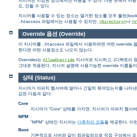
지시어는 지정된 장소에서
만
사용할 수 있다. 다른 곳에서 사
도, 안될 수 있다.
지시어를 사용할 수 있는 장소는 열거한 장소를 모두 불린(boolea
파일에서는 사용할 수 있지만,
나
.htaccess
<Directory>
<V
Override 옵션 (Override)
이 지시어를
파일에서 사용하려면 어떤 overrid
.htaccess
한다면 어떤 사용장소도 나오지 않는다.
Overrides는
지시어로 지시하고, (디렉토리 
AllowOverride
그대로 적용된다. 지시어 설명에 사용가능한 override 이름들이
상태 (Status)
지시어가 아파치 웹서버에 얼마나 긴밀히 묶여있는지를 나타낸다.
값은 다음과 같다:
Core
지시어가 "Core" 상태를 가지면, 지시어가 아파치 웹
MPM
"MPM" 상태인 지시어는
다중처리 모듈
을 제공한다. 이
Base
기본적으로 서버와 같이 컴파일되므로 직접 구성에서 모듈