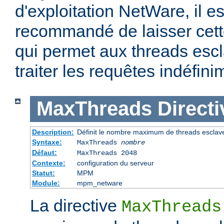
d'exploitation NetWare, il e
recommandé de laisser cette
qui permet aux threads escl
traiter les requêtes indéfini
MaxThreads
Directi
Description:
Définit le nombre maximum de threads esclav
Syntaxe:
MaxThreads
nombre
Défaut:
MaxThreads 2048
Contexte:
configuration du serveur
Statut:
MPM
Module:
mpm_netware
La directive
MaxThreads