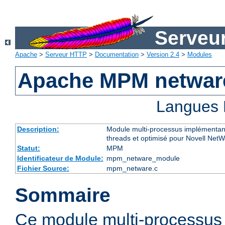
Serveu
Apache
>
Serveur HTTP
>
Documentation
>
Version 2.4
>
Modules
Apache MPM netwar
Langues 
Description:
Module multi-processus implémentant
threads et optimisé pour Novell Net
Statut:
MPM
Identificateur de Module:
mpm_netware_module
Fichier Source:
mpm_netware.c
Sommaire
Ce module multi-processu