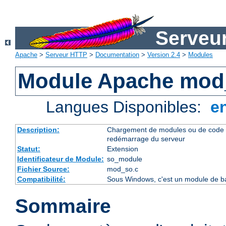
Serveu
Apache
>
Serveur HTTP
>
Documentation
>
Version 2.4
>
Modules
Module Apache mod
Langues Disponibles:
e
Description:
Chargement de modules ou de code 
redémarrage du serveur
Statut:
Extension
Identificateur de Module:
so_module
Fichier Source:
mod_so.c
Compatibilité:
Sous Windows, c'est un module de ba
Sommaire