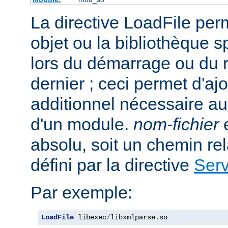
La directive LoadFile perme
objet ou la bibliothèque s
lors du démarrage ou du
dernier ; ceci permet d'aj
additionnel nécessaire a
d'un module.
nom-fichier
e
absolu, soit un chemin rela
défini par la directive
Ser
Par exemple:
LoadFile
 libexec
/
libxmlparse
.
so