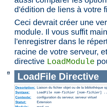
d'édition de liens à votre f
Ceci devrait créer une ve
module. Il vous suffit mai
l'enregistrer dans le réper
racine de votre serveur, et 
directive
pou
LoadModule
LoadFile
Directive
Description:
Liaison du fichier objet ou de la bibliothèque sp
Syntaxe:
LoadFile
nom-fichier
[
nom-fichier
] .
Contexte:
configuration du serveur, serveur virtuel
Statut:
Extension
Module:
mod_so