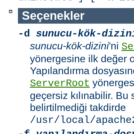
Seçenekler
-d
sunucu-kök-dizin
sunucu-kök-dizini
'ni
Se
yönergesine ilk değer o
Yapılandırma dosyasınd
yönerges
ServerRoot
geçersiz kılınabilir. B
belirtilmediği takdirde
/usr/local/apache