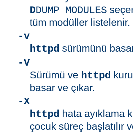
seçen
D
DUMP_MODULES
tüm modüller listelenir.
-v
sürümünü basar 
httpd
-V
Sürümü ve
kuru
httpd
basar ve çıkar.
-X
hata ayıklama ki
httpd
çocuk süreç başlatılır