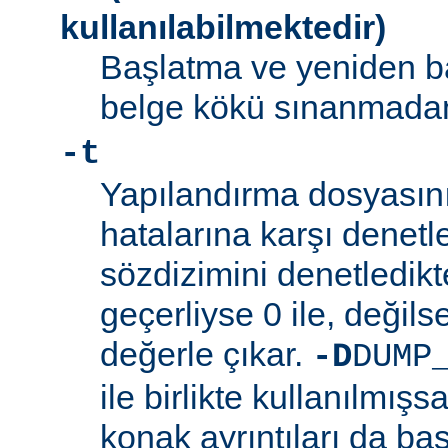
kullanılabilmektedir)
Başlatma ve yeniden b
belge kökü sınanmadan 
-t
Yapılandırma dosyasını
hatalarına karşı denetl
sözdizimini denetledik
geçerliyse 0 ile, değilse
değerle çıkar.
-D
DUMP
ile birlikte kullanılmış
konak ayrıntıları da bas