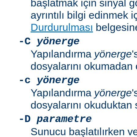
başlatmak için sinyal 
ayrıntılı bilgi edinmek i
Durdurulması
belgesine
-C
yönerge
Yapılandırma
yönerge
'
dosyalarını okumadan 
-c
yönerge
Yapılandırma
yönerge
'
dosyalarını okuduktan 
-D
parametre
Sunucu başlatılırken v