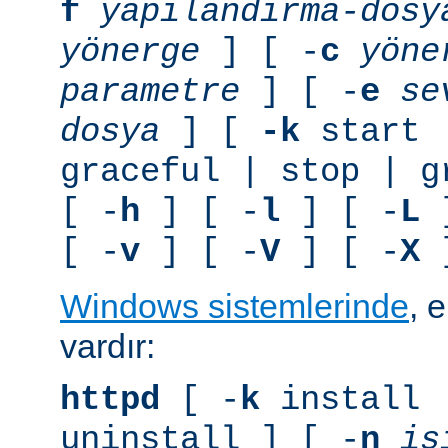
f
yapılandırma-dosy
yönerge
] [ -
c
yöne
parametre
] [ -
e
se
dosya
] [
-k
start 
graceful | stop | g
[ -
h
] [ -
l
] [ -
L
]
[ -
v
] [ -
V
] [ -
X
]
Windows sistemlerinde
, 
vardır:
httpd
[ -
k
install 
uninstall ] [ -
n
is