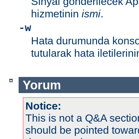
Sinyal gönderilecek Ap
hizmetinin
ismi
.
-w
Hata durumunda konsol
tutularak hata iletileri
Yorum
Notice:
This is not a Q&A sect
should be pointed towar