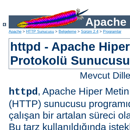
Apache 
Apache
>
HTTP Sunucusu
>
Belgeleme
>
Sürüm 2.4
>
Programlar
httpd - Apache Hiper
Protokolü Sunucus
Mevcut Dill
, Apache Hiper Metin
httpd
(HTTP) sunucusu programıd
çalışan bir artalan süreci ol
Bu tarz kullanıldığında iste