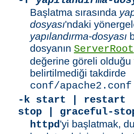
-f
yapılandırma-dos
Başlatma sırasında
yap
dosyası
'ndaki yönergele
yapılandırma-dosyası
b
dosyanın
ServerRoot
değerine göreli olduğu 
belirtilmediği takdirde
conf/apache2.conf
-k
start | restart 
stop | graceful-sto
'yi başlatmak, 
httpd