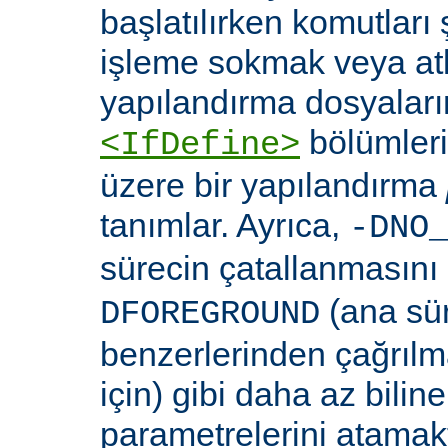
başlatılırken komutları 
işleme sokmak veya at
yapılandırma dosyaları
bölümleri
<IfDefine>
üzere bir yapılandırma
tanımlar. Ayrıca,
-DNO
sürecin çatallanmasını
(ana sü
DFOREGROUND
benzerlerinden çağrıl
için) gibi daha az bili
parametrelerini atamakta