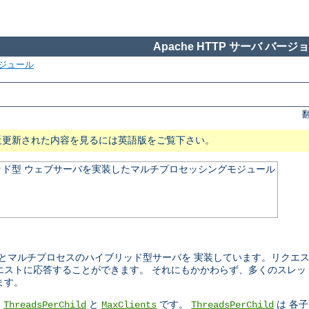
Apache HTTP サーバ バージョン
ジュール
近更新された内容を見るには英語版をご覧下さい。
ド型 ウェブサーバを実装したマルチプロセッシングモジュール
ッドとマルチプロセスのハイブリッド型サーバを 実装しています。リクエ
エストに応答することができます。 それにもかかわらず、多くのスレッ
ます。
、
と
です。
は 各
ThreadsPerChild
MaxClients
ThreadsPerChild