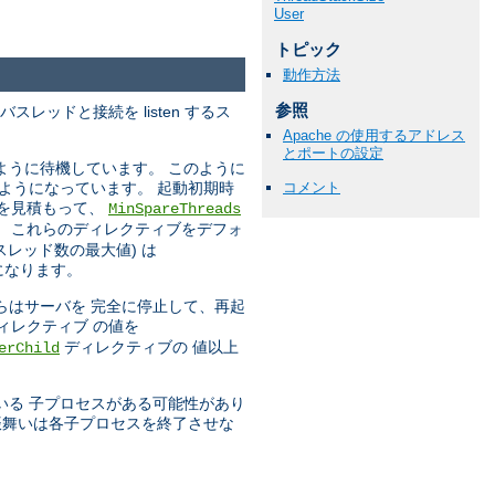
User
トピック
動作方法
参照
レッドと接続を listen するス
Apache の使用するアドレス
とポートの設定
ように待機しています。 このように
ようになっています。 起動初期時
コメント
数を見積もって、
MinSpareThreads
で、 これらのディレクティブをデフォ
レッド数の最大値) は
になります。
らはサーバを 完全に停止して、再起
ィレクティブ の値を
ディレクティブの 値以上
erChild
いる 子プロセスがある可能性があり
振舞いは各子プロセスを終了させな