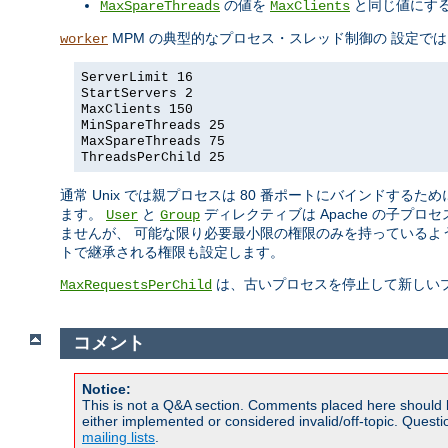
の値を
と同じ値にす
MaxSpareThreads
MaxClients
MPM の典型的なプロセス・スレッド制御の 設定で
worker
ServerLimit 16
StartServers 2
MaxClients 150
MinSpareThreads 25
MaxSpareThreads 75
ThreadsPerChild 25
通常 Unix では親プロセスは 80 番ポートにバインドするた
ます。
と
ディレクティブは Apache の子
User
Group
ませんが、 可能な限り必要最小限の権限のみを持っているよ
トで継承される権限も設定します。
は、古いプロセスを停止して新しい
MaxRequestsPerChild
コメント
Notice:
This is not a Q&A section. Comments placed here should 
either implemented or considered invalid/off-topic. Ques
mailing lists
.