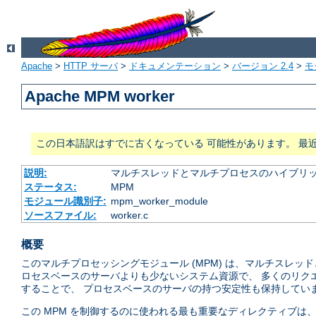
Apache
>
HTTP サーバ
>
ドキュメンテーション
>
バージョン 2.4
>
モ
Apache MPM worker
この日本語訳はすでに古くなっている 可能性があります。 最
説明:
マルチスレッドとマルチプロセスのハイブリッ
ステータス:
MPM
モジュール識別子:
mpm_worker_module
ソースファイル:
worker.c
概要
このマルチプロセッシングモジュール (MPM) は、マルチスレ
ロセスベースのサーバよりも少ないシステム資源で、 多くのリク
することで、 プロセスベースのサーバの持つ安定性も保持してい
この MPM を制御するのに使われる最も重要なディレクティブは