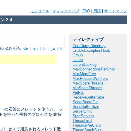
モジュール
|
ディレクティブ
|
FAQ
|
用語
|
サイトマップ
 2.4
ディレクティブ
CoreDumpDirectory
翻訳済み言語:
de
|
en
|
fr
|
ja
|
tr
EnableExceptionHook
Group
Listen
ListenBacklog
MaxConnectionsPerChild
MaxMemFree
MaxRequestWorkers
MaxSpareThreads
MinSpareThreads
PidFile
ReceiveBufferSize
ScoreBoardFile
SendBufferSize
ストの応答にスレッドを使うと、 プ
ServerLimit
ドを持った複数のプロセスを 維持
StartServers
ThreadLimit
ThreadsPerChild
子プロセスで用意されるスレッド数
ThreadStackSize