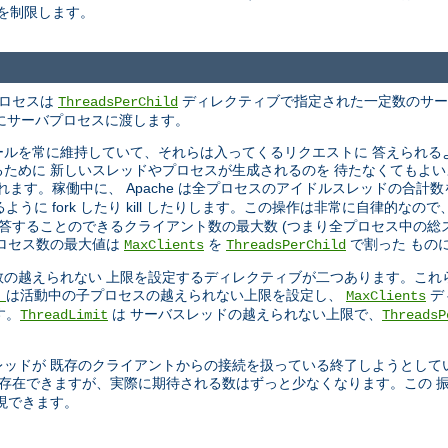
を制限します。
プロセスは
ディレクティブで指定された一定数のサーバス
ThreadsPerChild
ときにサーバプロセスに渡します。
ールを常に維持していて、それらは入ってくるリクエストに 答えられる
ために 新しいスレッドやプロセスが生成されるのを 待たなくてもよい
ます。稼働中に、 Apache は全プロセスのアイドルスレッドの合計
に fork したり kill したりします。この操作は非常に自律的なの
答することのできるクライアント数の最大数 (つまり全プロセス中の総ス
ロセス数の最大値は
を
で割った もの
MaxClients
ThreadsPerChild
の越えられない 上限を設定するディレクティブが二つあります。これ
は活動中の子プロセスの越えられない上限を設定し、
デ
t
MaxClients
す。
は サーバスレッドの越えられない上限で、
ThreadLimit
ThreadsP
ッドが 既存のクライアントからの接続を扱っている終了しようとして
 存在できますが、実際に期待される数はずっと少なくなります。この 
現できます。