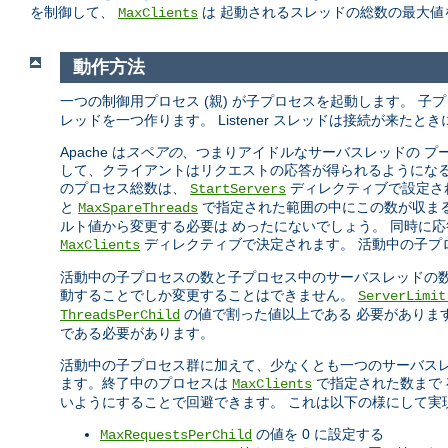
を制御して、
は 起動されるスレッドの総数の最大値
MaxClients
動作方法
一つの制御用プロセス (親) が子プロセスを起動します。 子
レッドを一つ作ります。 Listener スレッドは接続が来た
Apache は
スペアの
、つまりアイドルなサーバスレッドの プ
して、クライアントはリクエストの応答が得られるようになる
のプロセス総数は、
ディレクティブで設定され
StartServers
と
で指定された範囲の中にこの数が収まるよう
MaxSpareThreads
ルト値から変更する必要は めったにないでしょう。 同時に応
ディレクティブで決定されます。 活動中の子プ
MaxClients
活動中の子プロセスの数と子プロセス中のサーバスレッドの数
動することでしか変更することはできません。
ServerLimi
の値で割った値以上である 必要がありま
ThreadsPerChild
である必要があります。
活動中の子プロセス群に加えて、少なくとも一つのサーバスレ
ます。終了中のプロセスは
で指定された数まで
MaxClients
いようにすることで回避できます。 これは以下の様にして実
の値を 0 に設定する
MaxRequestsPerChild