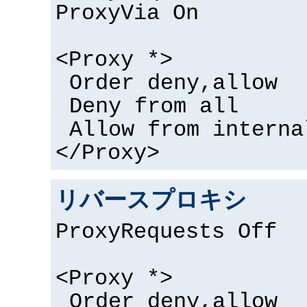
ProxyVia On
<Proxy *>
Order deny,allow
Deny from all
Allow from interna
</Proxy>
リバースプロキシ
ProxyRequests Off
<Proxy *>
Order deny,allow