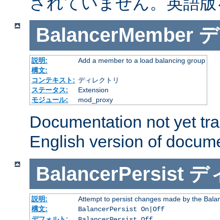
されていません。英語版
BalancerMember
デ
説明:
Add a member to a load balancing group
構文:
コンテキスト:
ディレクトリ
ステータス:
Extension
モジュール:
mod_proxy
Documentation not yet tr
English version of docum
BalancerPersist
デ
説明:
Attempt to persist changes made by the Bala
構文:
BalancerPersist On|Off
デフォルト:
BalancerPersist Off