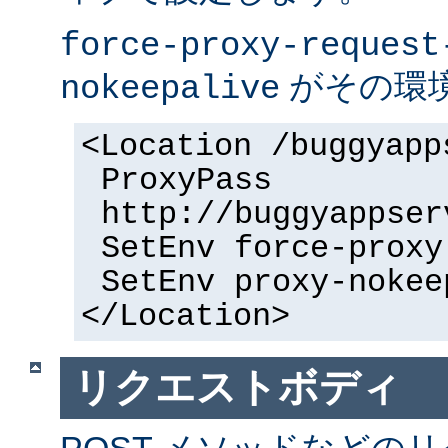
force-proxy-request
がその環
nokeepalive
<Location /buggyapp
ProxyPass
http://buggyappser
SetEnv force-proxy
SetEnv proxy-nokee
</Location>
リクエストボディ
POST メソッドなどの