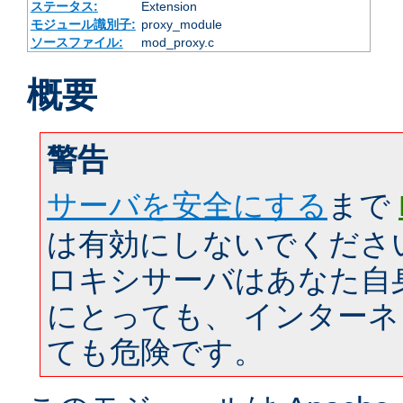
ステータス:
Extension
モジュール識別子:
proxy_module
ソースファイル:
mod_proxy.c
概要
警告
サーバを安全にする
まで
は有効にしないでくださ
ロキシサーバはあなた自
にとっても、 インター
ても危険です。