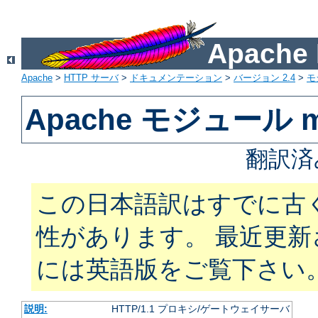
Apach
Apache
>
HTTP サーバ
>
ドキュメンテーション
>
バージョン 2.4
>
モ
Apache モジュール m
翻訳済
この日本語訳はすでに古
性があります。 最近更
には英語版をご覧下さい
説明:
HTTP/1.1 プロキシ/ゲートウェイサーバ