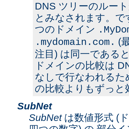
DNS ツリーのルー
とみなされます。で
つのドメイン
.MyDo
(
.mydomain.com.
注目) は同一である
ドメインの比較は D
なしで行なわれるた
の比較よりもずっと
SubNet
SubNet
は数値形式 (
四つの数字) の 部分