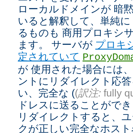
ローカルドメインが 暗
いると解釈して、単純に
るものも 商用プロキシ
ます。 サーバが
プロキ
定されていて
ProxyDom
が 使用された場合には、A
ントにリダイレクト応答
い、完全な (
(
訳注:
fully q
ドレスに送ることができ
リダイレクトすると、ユ
クが正しい完全なホスト