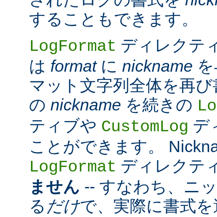
することもできます。
ディレクテ
LogFormat
は
format
に
nickname
を
マット文字列全体を再び
の
nickname
を続きの
Lo
ティブや
デ
CustomLog
ことができます。 Nickn
ディレクテ
LogFormat
ません
-- すなわち、ニ
る
だけ
で、実際に書式を