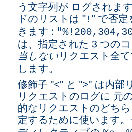
う文字列が ログされま
ドのリストは "
" で否
!
きます :
"%!200,304,3
は、指定された 3 つの
当しない
リクエスト全
します。
修飾子 "<" と ">" 
リクエストのログに 元
的なリクエストのどちら
定するために使います。