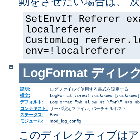
動をさせたい場合は、 次
SetEnvIf Referer ex
localreferer
CustomLog referer.l
env=!localreferer
LogFormat
ディレ
説明:
ログファイルで使用する書式を設定する
構文:
LogFormat
format
|
nickname
[
nickname
]
デフォルト:
LogFormat "%h %l %u %t \"%r\" %>s %b
コンテキスト:
サーバ設定ファイル, バーチャルホスト
ステータス:
Base
モジュール:
mod_log_config
このディレクティブはア