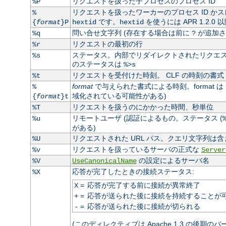
リクエストを扱った子プロセスのプロセス ID
%P
リクエストを扱ったワーカーのプロセス ID かス
%
です。
を使うには APR 1.2.0
{
format
}P
hextid
hextid
問い合せ文字列 (存在する場合は前に
が追加さ
%q
?
リクエストの最初の行
%r
ステータス。内部でリダイレクトされたリクエスト
%s
のステータスは
%>s
リクエストを受付けた時刻。 CLF の時刻の書式 
%t
format
で与えられた書式による時刻。format は
%
域化されている可能性がある)
{
format
}t
リクエストを扱うのにかかった時間、秒単位
%T
リモートユーザ (認証によるもの。ステータス (
%u
がある)
リクエストされた URL パス。クエリ文字列は含
%U
リクエストを扱っているサーバの正式な
%v
Server
の設定によるサーバ名
%V
UseCanonicalName
応答が完了したときの接続ステータス:
%X
=
応答が完了する前に接続が異常終了
X
=
応答が送られた後に接続を持続することが
+
=
応答が送られた後に接続が切られる
-
(このディレクティブは Apache 1.3 の後期の