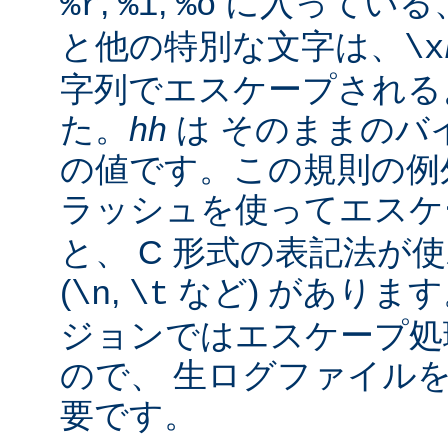
,
,
に入っている
%r
%i
%o
と他の特別な文字は、
\x
字列でエスケープされる
た。
hh
は そのままのバイ
の値です。この規則の例
ラッシュを使ってエス
と、 C 形式の表記法が
(
,
など) があります。
\n
\t
ジョンではエスケープ処
ので、 生ログファイル
要です。