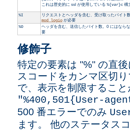
これは歴史的に ssl が使用している
構
%{
var
}c
リクエストとヘッダを含む、受け取ったバイト数。
%I
が必要
mod_logio
ヘッダを含む、送信したバイト数。0 にはなら
%O
要
修飾子
特定の要素は "%" の直後
スコードをカンマ区切り
で、表示を制限すること
"%400,501{User-agen
500 番エラーでのみ
Use
ます。 他のステータス