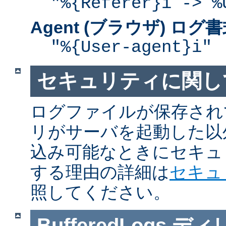
"%{Referer}i -> %
Agent (ブラウザ) ログ
"%{User-agent}i"
セキュリティに関し
ログファイルが保存され
リがサーバを起動した以
込み可能なときにセキュ
する理由の詳細は
セキュ
照してください。
BufferedLogs
ディ