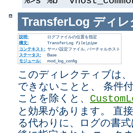
%>s %b" vhost_commo
TransferLog
ディレ
説明:
ログファイルの位置を指定
構文:
TransferLog
file
|
pipe
コンテキスト:
サーバ設定ファイル, バーチャルホスト
ステータス:
Base
モジュール:
mod_log_config
このディレクティブは、
できないことと、 条件
ことを除くと、
CustomL
と効果があります。 直
る代わりに、ログの書式