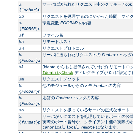
サーバに送られたリクエスト中のクッキー
Foob
%
{
Foobar
}C
リクエストを処理するのにかかった時間、マイ
%D
環境変数
FOOBAR
の内容
%
{
FOOBAR
}e
ファイル名
%f
リモートホスト
%h
リクエストプロトコル
%H
サーバに送られたリクエストの
ヘッダ
%
Foobar
:
{
Foobar
}i
(identd からもし提供されていれば) リモート
%l
ディレクティブが
に設定さ
IdentityCheck
On
リクエストメソッド
%m
他のモジュールからのメモ
Foobar
の内容
%
{
Foobar
}n
応答の
ヘッダの内容
%
Foobar
:
{
Foobar
}o
リクエストを扱っているサーバの正式なポート
%p
サーバがリクエストを処理しているポートの公
%
実際のポート番号か、クライアント側の実際のポート
{
format
}p
,
,
になります。
canonical
local
remote