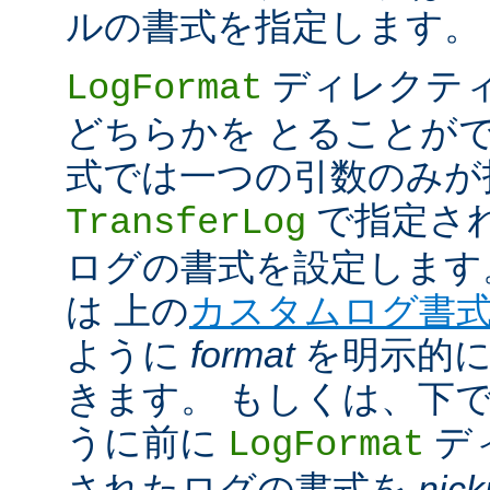
ルの書式を指定します。
ディレクテ
LogFormat
どちらかを とることが
式では一つの引数のみが
で指定さ
TransferLog
ログの書式を設定します
は 上の
カスタムログ書
ように
format
を明示的に
きます。 もしくは、下
うに前に
デ
LogFormat
されたログの書式を
nic