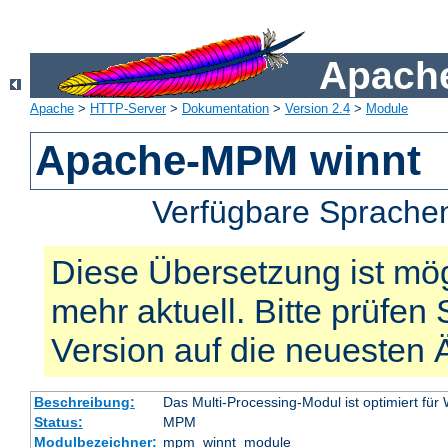
Apache
Apache
>
HTTP-Server
>
Dokumentation
>
Version 2.4
>
Module
Apache-MPM winnt
Verfügbare Sprache
Diese Übersetzung ist mög
mehr aktuell. Bitte prüfen 
Version auf die neuesten
Beschreibung:
Das Multi-Processing-Modul ist optimiert für
Status:
MPM
Modulbezeichner:
mpm_winnt_module